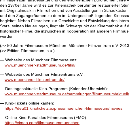
Filmlagerraum ausgestattet und den erforderlichen Büroräumen, ihre A
den 1970er Jahre wird es zur Kinemathek berühmter restaurierter Stu
mit Originalmusik in Filmreihen und von Ausstellungen in Schaukäste
und den Zugangsräumen zu dem im Untergeschoß liegenden Kinossaa
begleitet. Neben Filmreihen zur Geschichte und Entwicklung des intern
Stars, seinen Neuerungen, liegt ein Schwerpunkt der Kinemathek auf 
historischer Filme, die inzwischen in Kooperation mit anderen Filmmus
werden
(>> 50 Jahre Filmmuseum München. Münchner Filmzentrum e.V. 2013
(>> Edition Filmmuseum, s.u.)
— Webseite des Münchner Filmmuseums:
www.muenchner-stadtmuseum.de/film/
— Webseite des Münchner Filmzentrums e.V.:
www.muenchner-filmzentrum.de/
— Das tagesaktuelle Kino-Programm (Kalender-Übersicht):
www.muenchner-stadtmuseum.de/sammlungen/filmmuseum/aktueller
— Kino-Tickets online kaufen:
https://deu01.kinotickets.express/muenchen-filmmuseum/movies
— Online-Kino-Kanal des Filmmuseums (FMO):
https://vimeo.com/filmmuseummuenchen